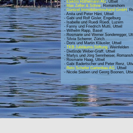
-
Elektro Rüthemann AG
, Uttwil
-
Max Zeller & Söhne
, Romanshorn
-
Güntzel Immobilientreuhand GmbH
, R
- Anita und Peter Häni, Uttwil
- Gabi und Rolf Gisler, Engelburg
- Isabelle und Ruedi Rüedi, Luzern
- Fanny und Friedrich Mutti, Uttwil
- Wilhelm Rapp, Basel
- Rosmarie und Werner Sonderegger, Utt
- Silvia Scherrer, Zürich
- Doris und Martin Kläusler, Uttwil
-
TKB-Jubiläums-Stiftung
, Weinfelden
- Dietlinde Weber-Graff, Uttwil
- Marlys und Jörg Sennheiser, Romansh
- Rosmarie Haag, Uttwil
- Gabi Badertscher und Peter Renz, Uttw
-
Reto Schefer Gartenbau AG
, Uttwil
- Nicole Sieben und Georg Boonen, Uttw