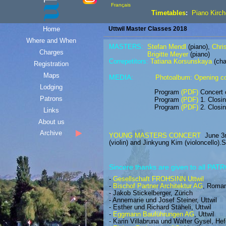
Français
Timetables
:
Piano Kirch
Home
Uttwil Master Classes 2018
Where and When
MASTERS:
Stefan Mendl
(piano),
Chri
Charges
Brigitte Meyer
(piano)
Correpetitors:
Tatiana Korsunskaya
(cha
Registration
Maps
MEDIA:
Photoalbum
:
O
pening c
Lodging
Program
(PDF)
Concert 
Patrons
Program
(PDF)
1. Closin
Program
(PDF)
2. Closin
Links
About us
Archive
YOUNG MASTERS CONCERT
June 3
(violin) and Jinkyung Kim (violoncello
Sincere thanks are given to all PA
-
Gesellschaft FROHSINN Uttwil
-
Bischof Partner Architektur AG
, Roma
- Jakob Stickelberger, Zürich
- Annemarie und Josef Steiner, Uttwil
- Esther und Richard Stäheli, Uttwil
-
Eggmann Bauführungen AG
, Uttwil
- Karin Villabruna und Walter Gysel, He