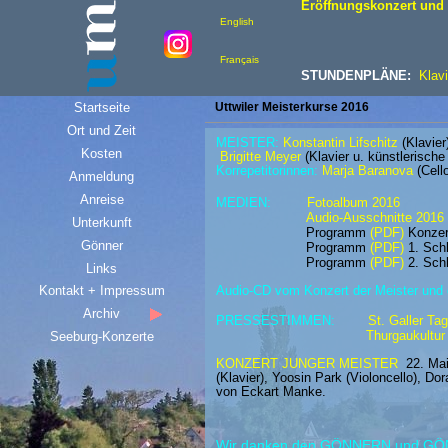
Eröffnungskonzert und 
English
Français
STUNDENPLÄNE:
Klavi
Startseite
Uttwiler Meisterkurse 2016
Ort und Zeit
MEISTER:
Konstantin Lifschitz
(Klavier
Kosten
Brigitte Meyer
(Klavier u. künstlerische
Korrepetitorinnen:
Marja Baranova
(Cell
Anmeldung
Anreise
MEDIEN:
Fotoalbum 2016
Audio-Ausschnitte 2016
Unterkunft
Programm
(PDF)
Konzer
Gönner
Programm
(PDF)
1. Sch
Programm
(PDF)
2.
Schl
Links
Kontakt + Impressum
Audio-CD vom Konzert der Meister und
Archiv
PRESSESTIMMEN:
St. Galler Ta
Thurgaukultur
Seeburg-Konzerte
KONZERT JUNGER MEISTER
22. Mai
(Klavier), Yoosin Park (Violoncello), D
von Eckart Manke.
Wir danken den GÖNNERN und G