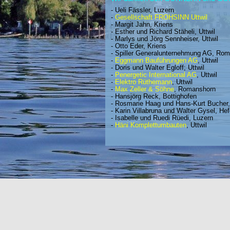
- Ueli Fässler, Luzern
-
Gesellschaft FROHSINN Uttwil
- Margit Jahn, Kriens
- Esther und Richard Stäheli, Uttwil
- Marlys und Jörg Sennheiser, Uttwil
- Otto Eder, Kriens
- Spiller Generalunternehmung AG, Ro
-
Eggmann Bauführungen AG
, Uttwil
- Doris und Walter Egloff; Uttwil
-
Penergetic International AG
, Uttwil
-
Elektro Rüthemann
, Uttwil
-
Max Zeller & Söhne
, Romanshorn
- Hansjörg Reck, Bottighofen
- Rosmarie Haag und Hans-Kurt Bucher, 
- Karin Villabruna und Walter Gysel, He
- Isabelle und Ruedi Rüedi, Luzern
-
Häni Komplettumbauten
, Uttwil