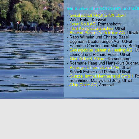
Wir danken den GÖNNERN und G
-
Gesellschaft FROHSINN Uttwil
- Wüst Erika, Kesswil
-
Josef Kolb AG
, Romanshorn
-
Häni Komplettumbauten
, Uttwil
-
Bischof Partner Architektur AG
, Uttwi
- Rapp Wilhelm und Christa, Basel
- Eggmann Bauführungen AG, Uttwil
- Hofmann Caroline und Matthias, Botti
-
Geologiebüro Lienert & Haering AG
, Ut
- Leonore und Richard Feusi, Uttwil
-
Max Zeller & Söhne
, Romanshorn
- Rosmarie Haag und Hans-Kurt Bucher, 
-
Penergetic International AG
, Uttwil
- Stäheli Esther und Richard, Uttwil
-
Güntzel Immobilientreuhand GmbH
, R
- Sennheiser Marlys und Jörg, Uttwil
-
Albin Gisler AG
, Amriswil