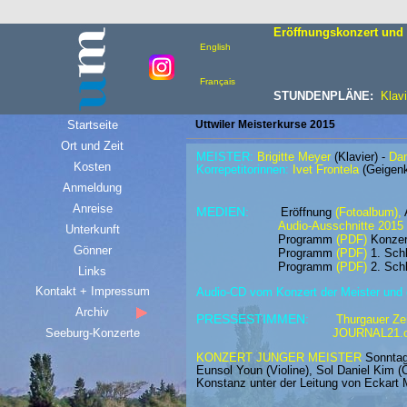
Eröffnungskonzert und 
English
Français
STUNDENPLÄNE:
Klavi
Startseite
Uttwiler Meisterkurse 2015
Ort und Zeit
MEISTER:
Brigitte Meyer
(Klavier) -
Dan
Kosten
Korrepetitorinnen:
Ivet Frontela
(Geigenk
Anmeldung
Anreise
MEDIEN:
Eröffnung
(
Fotoalbum
),
Audio-Ausschnitte 2015
Unterkunft
Programm
(PDF)
Konzer
Gönner
Programm
(PDF)
1. Sch
Programm
(PDF)
2.
Schl
Links
Kontakt + Impressum
Audio-CD vom Konzert der Meister und
Archiv
PRESSESTIMMEN:
Thurgauer Ze
Seeburg-Konzerte
JOURNAL21.c
KONZERT JUNGER MEISTER
Sonntag,
Eunsol Youn (Violine), Sol Daniel Kim
Konstanz unter der Leitung von Eckart