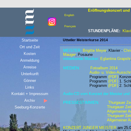
Eröffnungskonzert und 
English
Français
STUNDENPLÄNE:
Klavi
Startseite
Uttwiler Meisterkurse 2014
Ort und Zeit
MEISTER:
Brigitte Meyer
, Klavier -
Chr
Kosten
Mauger
, Posaune
mitwirkende Musiker:
Eglantina Grapshi
Anmeldung
Anreise
MEDIEN:
Fotoalbum 2014
Audio- u. Video-Ausschn
Unterkunft
Programm
(PDF)
Konzer
Gönner
Programm
(PDF)
1. Sch
Programm
(PDF)
2.
Schl
Links
Kontakt + Impressum
Audio-CD vom Konzert der Meister und
Archiv
PRESSESTIMMEN:
Thurgauer Ze
Thurgauer Zei
Seeburg-Konzerte
Allgemeiner A
Thurgauer Zei
Allgemeiner A
KONZERT JUNGER MEISTER
am 25.05