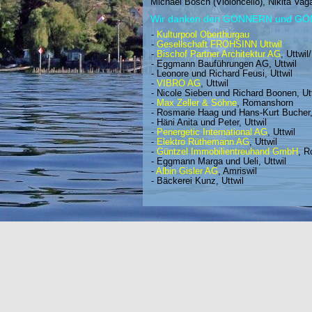
Michael Bosch (Violoncello), Nikita Va
Wir danken den GÖNNERN und G
-
Kulturpool Oberthurgau
-
Gesellschaft FROHSINN Uttwil
-
Bischof Partner Architektur AG
, Uttwi
- Eggmann Bauführungen AG, Uttwil
- Leonore und Richard Feusi, Uttwil
-
VIBRO AG
, Uttwil
- Nicole Sieben und Richard Boonen, Ut
-
Max Zeller & Söhne
, Romanshorn
- Rosmarie Haag und Hans-Kurt Bucher,
- Häni Anita und Peter, Uttwil
-
Penergetic International AG
, Uttwil
-
Elektro Rüthemann AG
, Uttwil
-
Güntzel Immobilientreuhand GmbH
, 
- Eggmann Marga und Ueli, Uttwil
-
Albin Gisler AG
, Amriswil
- Bäckerei Kunz, Uttwil