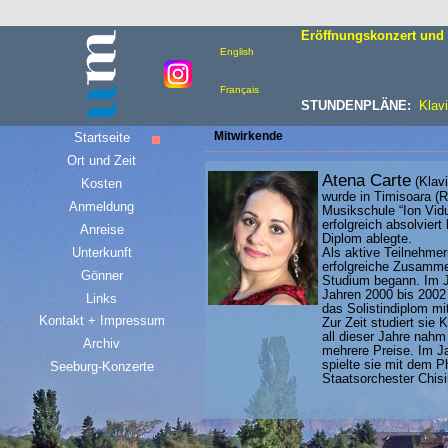
Eröffnungskonzert und 
English
Français
STUNDENPLÄNE:
Klavi
Mitwirkende
Startseite
Ort und Zeit
Atena Carte
(Klavi
Kosten
wurde in Timisoara (
Anmeldung
Musikschule “Ion Vidu
erfolgreich absolvier
Anreise
Diplom ablegte.
Unterkunft
Als aktive Teilnehmer
erfolgreiche Zusamme
Gönner
Studium begann. Im J
Jahren 2000 bis 2002
Links
das Solistindiplom m
Kontakt + Impressum
Zur Zeit studiert sie
all dieser Jahre nahm
Archiv
mehrere Preise. Im Jah
spielte sie mit dem 
Seeburg-Konzerte
Staatsorchester Chis